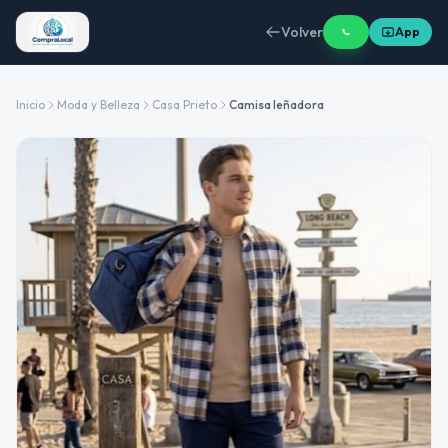
Volver
App
Inicio
Moda y Belleza
Casa Prieto
Camisa leñadora