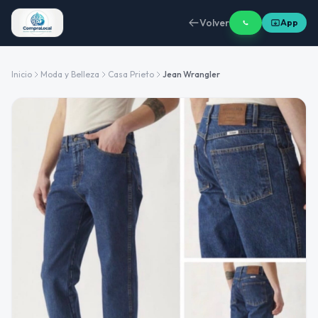
Volver
App
Inicio
Moda y Belleza
Casa Prieto
Jean Wrangler