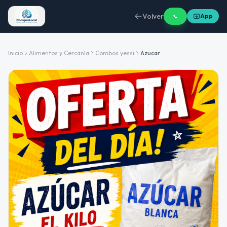
Volver
App
Inicio
Alimentos y Cercanía
Combos yessi
Azucar