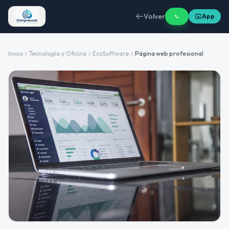
Volver
App
Inicio
Tecnología y Oficina
EcoSoftware
Página web profesional