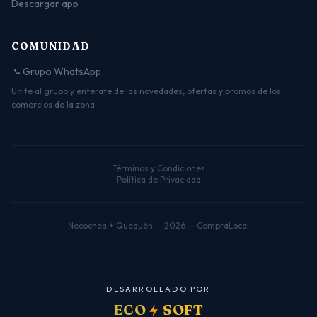
Descargar app
COMUNIDAD
Grupo WhatsApp
Unite al grupo y enterate de las novedades, ofertas y promos de los
comercios de la zona.
Términos y Condiciones
Política de Privacidad
Necochea + Quequén — 2026 — CompraLocal
D
E
S
A
R
R
O
L
L
A
D
O
P
O
R
ECO
SOFT