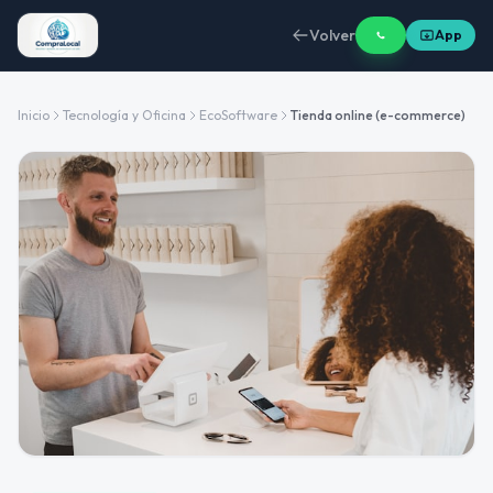
Volver
App
Inicio
Tecnología y Oficina
EcoSoftware
Tienda online (e-commerce)