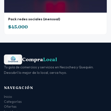
Pack redes sociales (mensual)
$45.000
Compra
Local
Tu guía de comercios y servicios en Necochea y Quequén.
Descubrí lo mejor de lo local, cerca tuyo.
NAVEGACIÓN
Inicio
Categorías
Ofertas