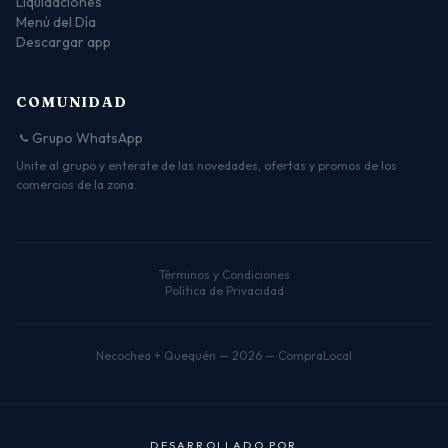
Liquidaciones
Menú del Día
Descargar app
COMUNIDAD
Grupo WhatsApp
Unite al grupo y enterate de las novedades, ofertas y promos de los
comercios de la zona.
Términos y Condiciones
Política de Privacidad
Necochea + Quequén — 2026 — CompraLocal
D
E
S
A
R
R
O
L
L
A
D
O
P
O
R