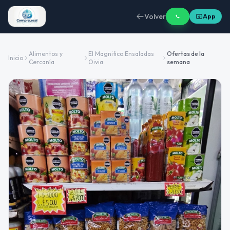
Volver
App
Alimentos y
El Magnifico.Ensaladas
Ofertas de la
Inicio
Cercanía
Oivia
semana