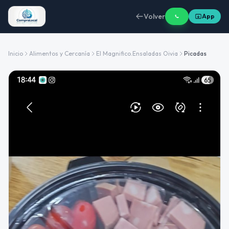
Volver
App
Inicio
Alimentos y Cercanía
El Magnifico.Ensaladas Oivia
Picadas