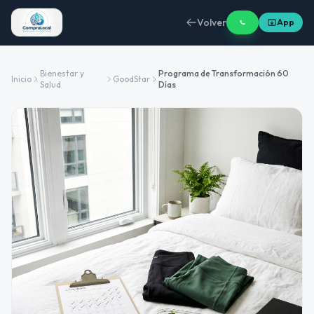
Volver
App
Bienestar y
Programa de Transformación 60
Inicio
GoodStar
Salud
Días