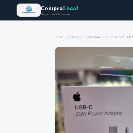
Compra
Local
Necochea + Quequen
Inicio
Tecnología y Oficina
Insumos.com
C