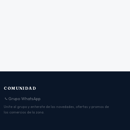
COMUNIDAD
Grupo WhatsApp
Unite al grupo y enterate de las novedades, ofertas y promos de
los comercios de la zona.