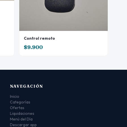
Control remoto
$9.900
NAVEGACIÓN
Inicio
Categorías
Ofertas
Liquidaciones
Menú del Día
Descargar app