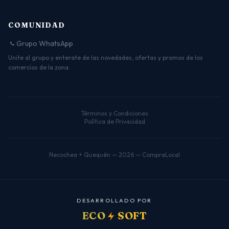
COMUNIDAD
Grupo WhatsApp
Unite al grupo y enterate de las novedades, ofertas y promos de los
comercios de la zona.
Términos y Condiciones
Política de Privacidad
Necochea + Quequén — 2026 — CompraLocal
D
E
S
A
R
R
O
L
L
A
D
O
P
O
R
ECO
SOFT