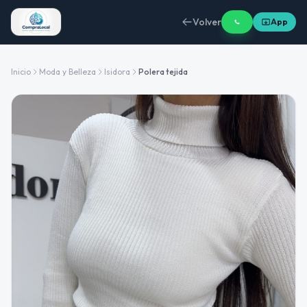
Volver
App
Inicio
Moda y Belleza
Isidora
Polera tejida