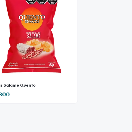
s Salame Quento
800