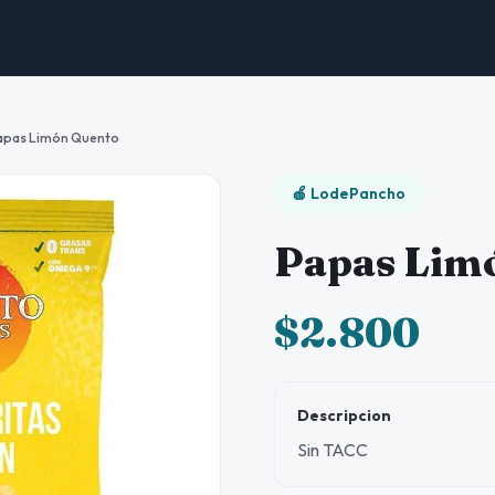
apas Limón Quento
🍎 LodePancho
Papas Lim
$2.800
Descripcion
Sin TACC