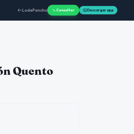
LodePancho
Consultar
Descargar app
ón Quento