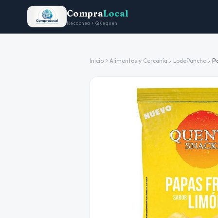
Compra
Local
Necochea + Quequen
Inicio
Alimentos y Cercanía
LodePancho
P