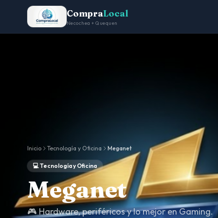
Compra
Local
Necochea + Quequen
Inicio
Tecnología y Oficina
Meganet
💻 Tecnología y Oficina
Meganet
🎮 Hardware, periféricos y lo mejor en Gaming.