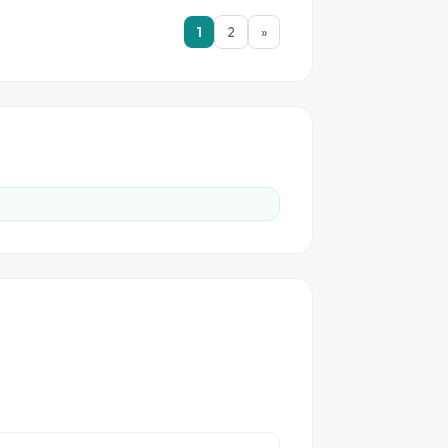
1
2
»