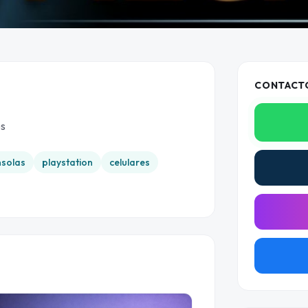
CONTACT
os
nsolas
playstation
celulares