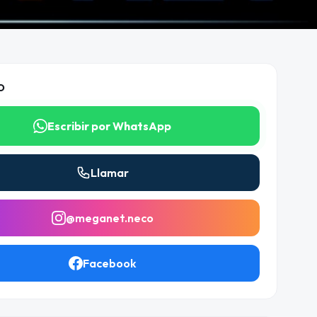
O
Escribir por WhatsApp
Llamar
@meganet.neco
Facebook