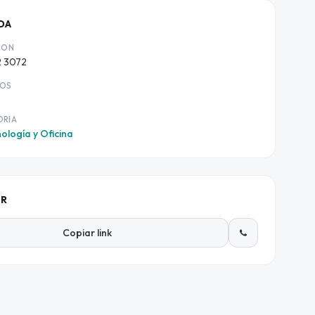
DA
ION
2 3072
IOS
ORIA
ología y Oficina
IR
Copiar link