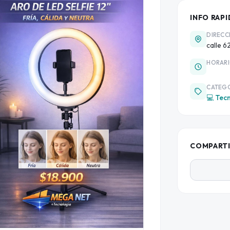
INFO RAPI
DIRECC
calle 6
HORAR
CATEG
💻 Tecn
COMPART