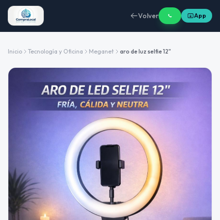
Volver
App
Inicio
Tecnología y Oficina
Meganet
aro de luz selfie 12"