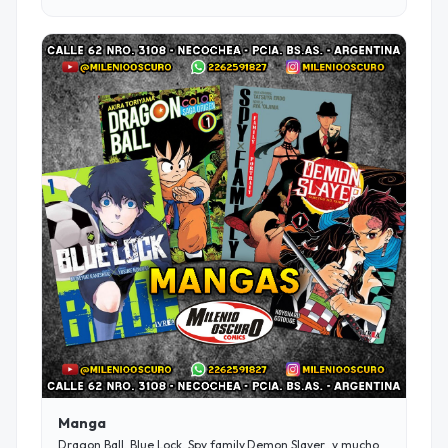
de PREVENTA: $69.900 (Ctdo. Efect. – Consultar por otras
formas de pago). Si, leíste bien, te ofrecemos un 42% de
descuento sobre el precio! FECHA ESTIMADA DE ENTREGA:
A PARTIR DE SEGUNDA SEMANA DE MAYO. No te quedes sin
el tuyo! ¿Querés saber más del juego? Arquitectos de
Stonespine es un juego competitivo de draft donde cada
jugador intenta construir el dungeon más peligroso para
ganar reputación (y la partida). Durante 4 rondas, los
jugadores reciben una mano de cartas, eligen una y pasan
el resto. Cada carta permite sumar nuevas salas al
dungeon, armar caminos, cumplir objetivos y tratar de
aprovechar al máximo cada elección...o complicarle la
partida a los demás. Entre cada ronda pueden usar su oro
para adquirir mejoras en el mercado (trampas, monstruos
o pasajes entre las salas). ¡Ojo que los demás pueden
querer llevarse las mismas mejoras que ustedes! Al final,
se comparan las mazmorras y la que mejor cumpla los
objetivos y retos se lleva la victoria. Fácil de entender y con
muchas decisiones interesantes, Arquitectos de
Stonespine es un juego de drafteo sencillo pero
profundidad para todo tipo de jugadores. Con modo
solitario y hasta 5 jugadores. EDAD: +10/ JUGADORES: 1-5
/ TIEMPO DE JUEGO: 45-65 MIN. INCLUYE DE REGALO LA
MINI EXPANSIÓN SANTUARIOS Y FUENTES. ¡a un
SUPERPRECIO!
Manga
Dragon Ball, Blue Lock, Spy family,Demon Slayer...y mucho