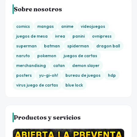
Sobre nosotros
comics
mangas
anime
videojuegos
juegos de mesa
ivrea
panini
ovnipress
superman
batman
spiderman
dragon ball
naruto
pokemon
juegos de cartas
merchandising
catan
demon slayer
posters
yu-gi-oh!
bureau de juegos
hdp
virus juego de cartas
blue lock
Productos y servicios