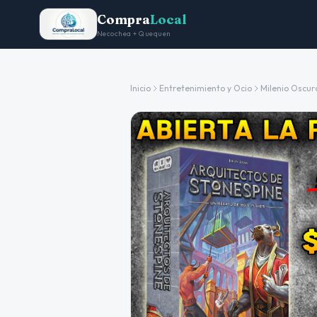
Compra
Local
Necochea + Quequen
Inicio
Entretenimiento y Ocio
Milenio Oscur