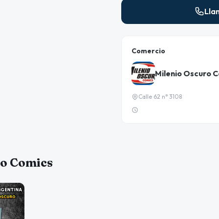
Lla
Comercio
Milenio Oscuro 
Calle 62 n° 3108
ro Comics