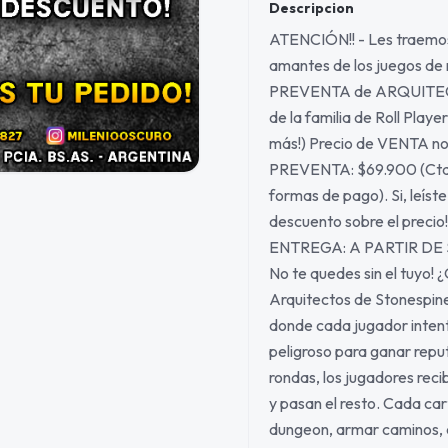
Descripcion
ATENCIÓN!! - Les traemos
amantes de los juegos d
PREVENTA de ARQUITEC
de la familia de Roll Play
más!) Precio de VENTA nor
PREVENTA: $69.900 (Ctdo.
formas de pago). Si, leíst
descuento sobre el pre
ENTREGA: A PARTIR D
No te quedes sin el tuyo!
Arquitectos de Stonespine
donde cada jugador intent
peligroso para ganar reput
rondas, los jugadores rec
y pasan el resto. Cada ca
dungeon, armar caminos, c