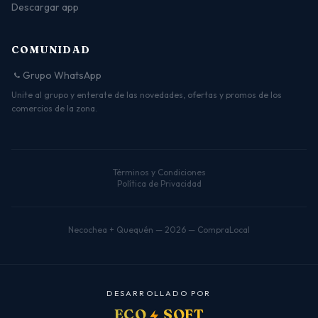
Descargar app
COMUNIDAD
Grupo WhatsApp
Unite al grupo y enterate de las novedades, ofertas y promos de los
comercios de la zona.
Términos y Condiciones
Política de Privacidad
Necochea + Quequén — 2026 — CompraLocal
D
E
S
A
R
R
O
L
L
A
D
O
P
O
R
ECO
SOFT