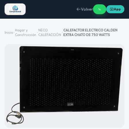
Volver
App
Hogar y
NECO
CALEFACTOR ELECTRICO CALDEN
Inicio
Construcción
CALEFACCIÓN
EXTRA CHATO DE 750 WATTS