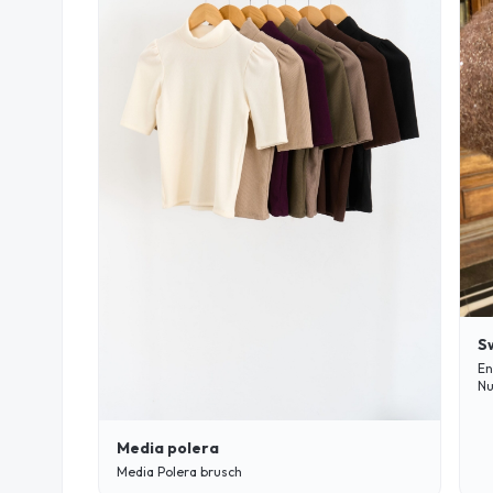
S
En
Nu
Media polera
Media Polera brusch