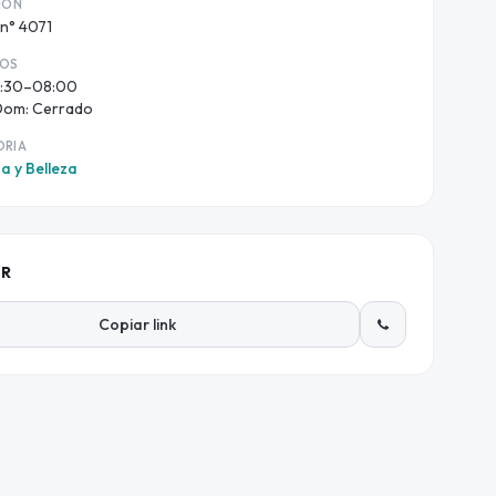
ION
 n° 4071
IOS
4:30–08:00
Dom: Cerrado
ORIA
a y Belleza
IR
Copiar link