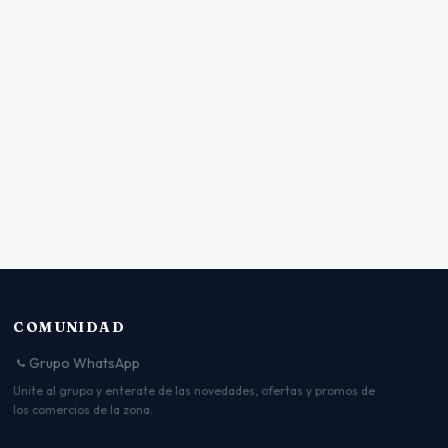
COMUNIDAD
Grupo WhatsApp
Unite al grupo y enterate de las novedades, ofertas y promos de
los comercios de la zona.