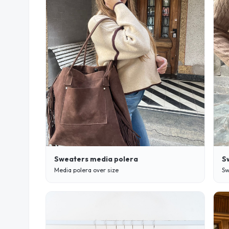
Sweaters media polera
S
Media polera over size
Sw