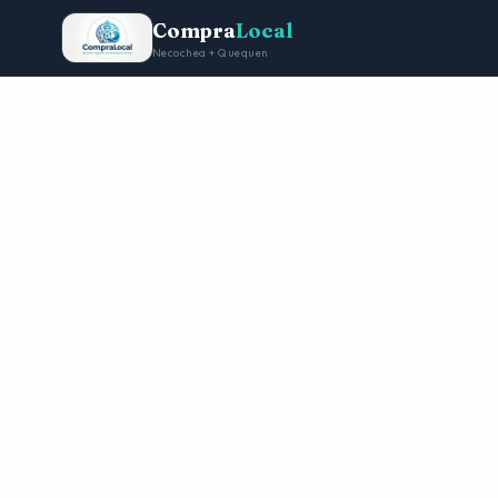
Compra
Local
Necochea + Quequen
Inicio
Moda y Belleza
Nomada
👕 Moda y Belleza
Nomada
Indumentaria femenina