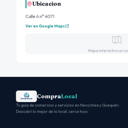
Ubicacion
Calle 6 n° 4071
Ver en Google Maps
Mapa interactivo pro
Compra
Local
Tu guía de comercios y servicios en Necochea y Quequén.
Descubrí lo mejor de lo local, cerca tuyo.