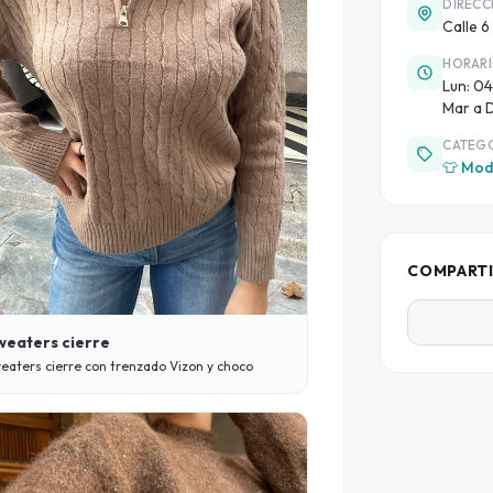
DIRECC
Calle 6
HORAR
Lun: 0
Mar a 
CATEG
👕 Mod
COMPART
weaters cierre
eaters cierre con trenzado Vizon y choco