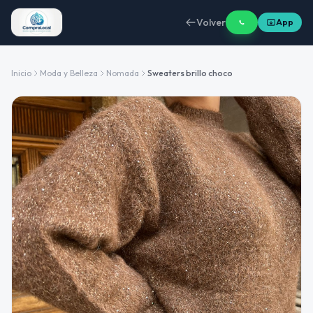
Volver
App
Inicio
Moda y Belleza
Nomada
Sweaters brillo choco