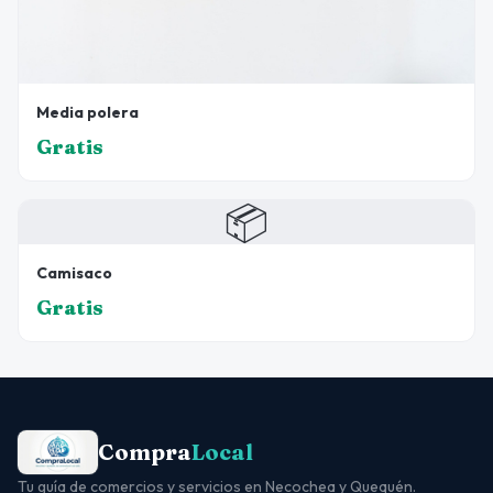
Media polera
Gratis
📦
Camisaco
Gratis
Compra
Local
Tu guía de comercios y servicios en Necochea y Quequén.