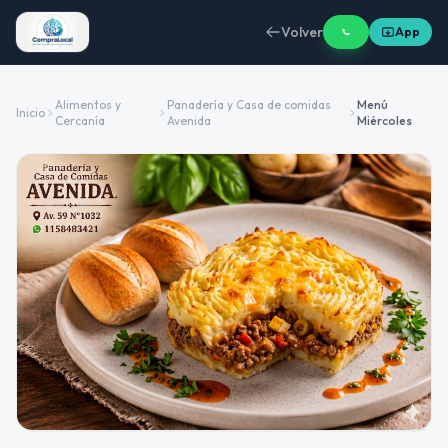
Volver
App
Alimentos y
Panadería y Casa de comidas
Menú
Inicio
Cercanía
Avenida
Miércoles