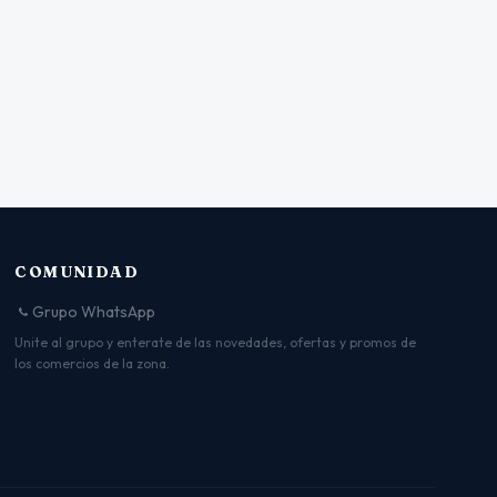
COMUNIDAD
Grupo WhatsApp
Unite al grupo y enterate de las novedades, ofertas y promos de
los comercios de la zona.