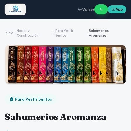
Volver
App
Hogar y
Para Vestir
Sahumerios
Inicio
Construcción
Santos
Aromanza
🏠 Para Vestir Santos
Sahumerios Aromanza