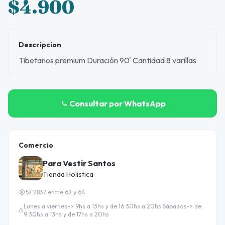
$4.900
Descripcion
Tibetanos premium Duración 90' Cantidad 8 varillas
Consultar por WhatsApp
Comercio
Para Vestir Santos
Tienda Holistica
57 2837 entre 62 y 64
Lunes a viernes-> 9hs a 13hs y de 16:30hs a 20hs Sábados-> de
9:30hs a 13hs y de 17hs a 20hs