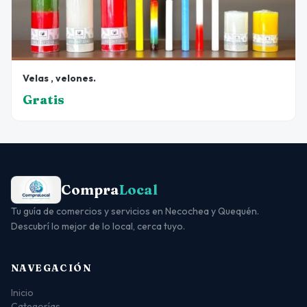
Velas , velones.
Gratis
Compra
Local
Tu guía de comercios y servicios en Necochea y Quequén.
Descubrí lo mejor de lo local, cerca tuyo.
NAVEGACIÓN
Inicio
Categorías