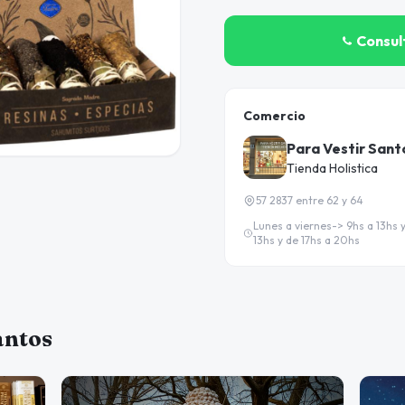
Consul
Comercio
Para Vestir Sant
Tienda Holistica
57 2837 entre 62 y 64
Lunes a viernes-> 9hs a 13hs
13hs y de 17hs a 20hs
antos