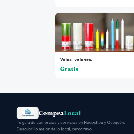
Velas , velones.
Gratis
Compra
Local
Tu guía de comercios y servicios en Necochea y Quequén.
Descubrí lo mejor de lo local, cerca tuyo.