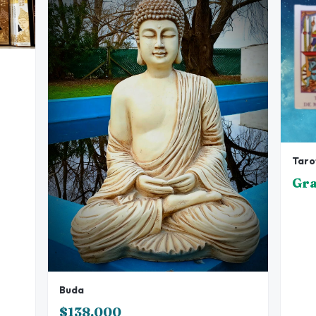
Taro
Gra
Buda
$138.000