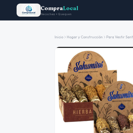
Compra
Local
Necochea + Quequen
Inicio
Hogar y Construcción
Para Vestir San