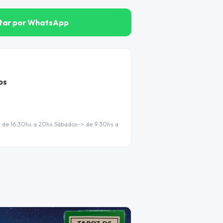
tar por WhatsApp
os
 y de 16:30hs a 20hs Sábados-> de 9:30hs a