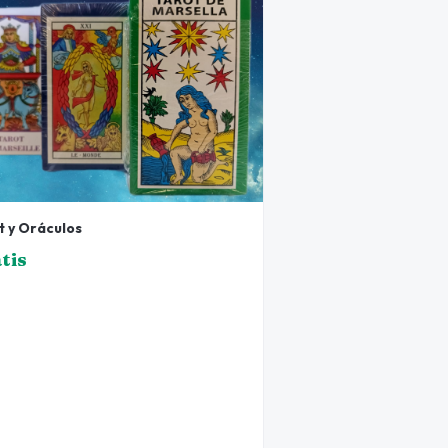
t y Oráculos
tis