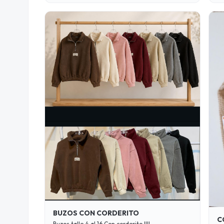
BUZOS CON CORDERITO
C
Buzos talle 4 al 16 Con corderito !!!!