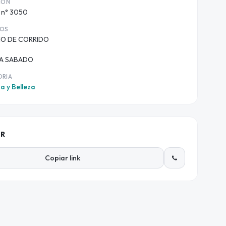
ION
1 n° 3050
IOS
IO DE CORRIDO
 A SABADO
ORIA
a y Belleza
IR
Copiar link