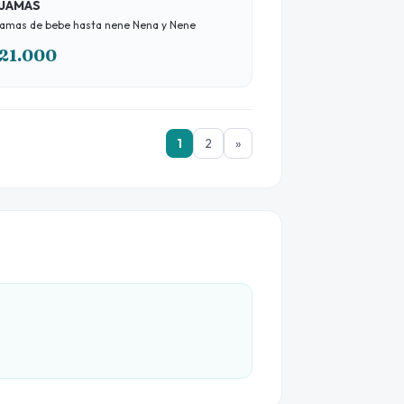
IJAMAS
Pijamas de bebe hasta nene Nena y Nene
21.000
1
2
»