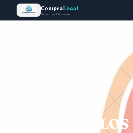
Compra
Local
Necochea + Quequen
Inicio
Moda y Belleza
PEQUEÑUELOS
👕 Moda y Belleza
PEQUEÑUELOS