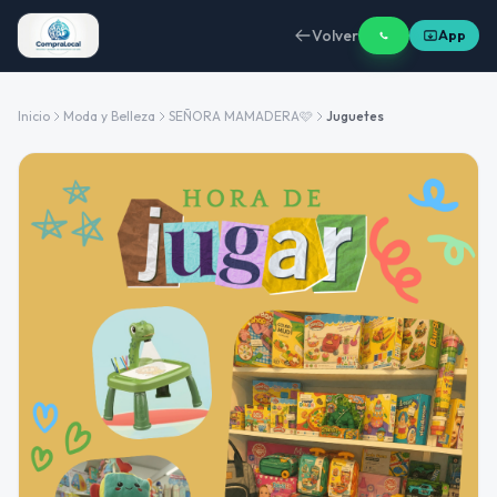
Volver
App
Inicio
Moda y Belleza
SEÑORA MAMADERA🩷
Juguetes