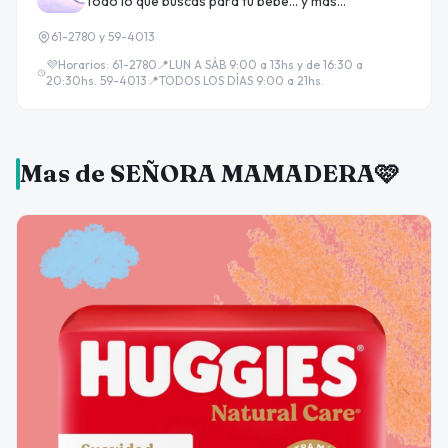
Todo lo que buscas para tu bebé... y más...
61-2780 y 59-4013
💜Horarios: 61-2780📍LUN A SÁB 9:00 a 13hs y de 16:30 a
20:30hs. 59-4013📍TODOS LOS DÍAS 9:00 a 21hs.
Mas de SEÑORA MAMADERA🩷