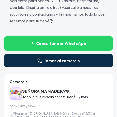
perfectos para bebés.🩷🩷 (Danielle, Petit enfant,
Upa lala, Dispita entre otros) Acercate a nuestras
sucursales o contáctanos y te mostramos todo lo que
tenemos para tu bebé🥰
Consultar por WhatsApp
Llamar al comercio
Comercio
SEÑORA MAMADERA🩷
Todo lo que buscas para tu bebé... y más...
61-2780 y 59-4013
💜Horarios: 61-2780📍LUN A SÁB 9:00 a 13hs y de 16:30 a