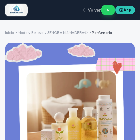
Volver
App
Inicio
Moda y Belleza
SEÑORA MAMADERA🩷
Perfumería