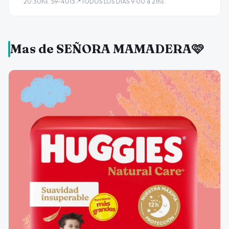
20:30hs. 59-4013📍TODOS LOS DÍAS 9:00 a 21hs.
Mas de SEÑORA MAMADERA🩷