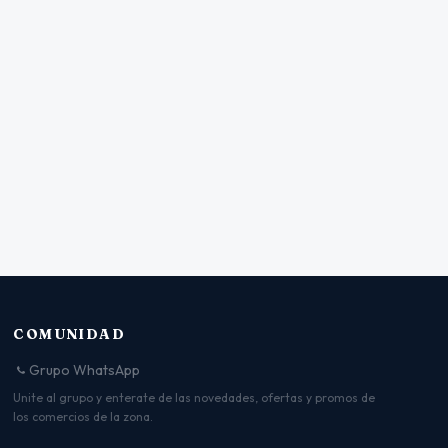
COMUNIDAD
Grupo WhatsApp
Unite al grupo y enterate de las novedades, ofertas y promos de
los comercios de la zona.