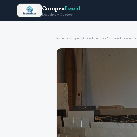
Compra
Local
Necochea + Quequen
Inicio
Hogar y Construcción
Stone House Re