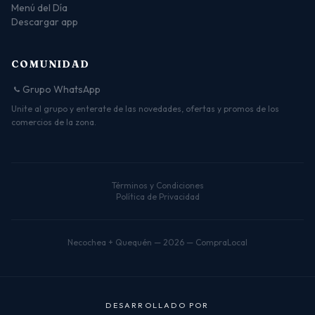
Menú del Día
Descargar app
COMUNIDAD
Grupo WhatsApp
Unite al grupo y enterate de las novedades, ofertas y promos de los
comercios de la zona.
Términos y Condiciones
Política de Privacidad
Necochea + Quequén — 2026 — CompraLocal
D
E
S
A
R
R
O
L
L
A
D
O
P
O
R