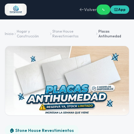
Volver
App
Hogar y
Stone House
Placas
Inicio
Construcción
Revestimientos
Antihumedad
🏠 Stone House Revestimientos