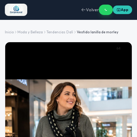
Volver
App
Inicio
Moda y Belleza
Tendencias Dalí
Vestido lanilla de morley