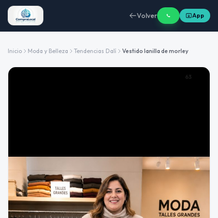
Volver
App
Inicio
Moda y Belleza
Tendencias Dalí
Vestido lanilla de morley