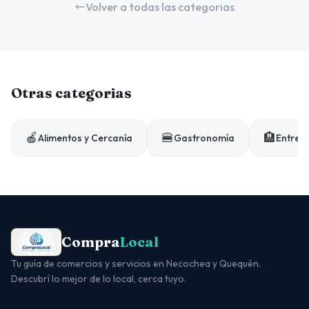
Volver a todas las categorias
Otras categorias
🍎
🍔
🏨
Alimentos y Cercanía
Gastronomía
Entrete
Compra
Local
Tu guía de comercios y servicios en Necochea y Quequén.
Descubrí lo mejor de lo local, cerca tuyo.