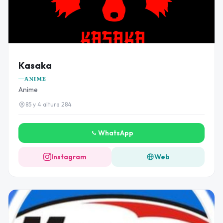
Kasaka
ANIME
Anime
85 y 4 altura 284
WhatsApp
Instagram
Web