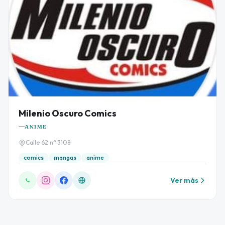
Milenio Oscuro Comics
ANIME
Calle 62 n° 3108
comics
mangas
anime
Ver más