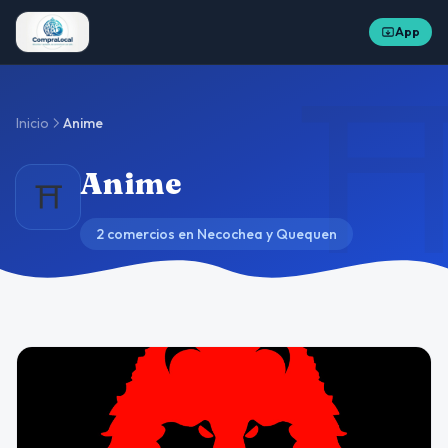
App
⛩
Inicio
Anime
Anime
⛩️
2 comercios en Necochea y Quequen