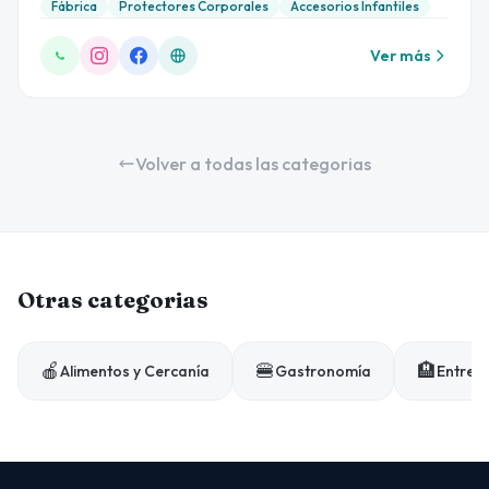
Fábrica
Protectores Corporales
Accesorios Infantiles
Ver más
Volver a todas las categorias
Otras categorias
🍎
🍔
🏨
Alimentos y Cercanía
Gastronomía
Entrete