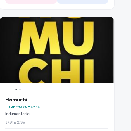
Homuchi
INDUMENTARIA
Indumentaria
59 n 2736