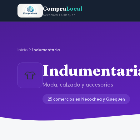
Compra
Local
Necochea + Quequen
Inicio
Indumentaria
Indumentari
👕
Moda, calzado y accesorios
25 comercios en Necochea y Quequen