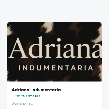
Adrianai indumentaria
INDUMENTARIA
AV 58 nª 2413