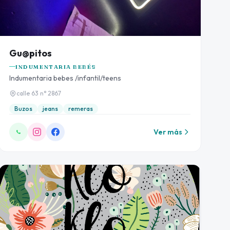
Gu@pitos
INDUMENTARIA BEBÉS
Indumentaria bebes /infantil/teens
calle 63 n° 2867
Buzos
jeans
remeras
Ver más