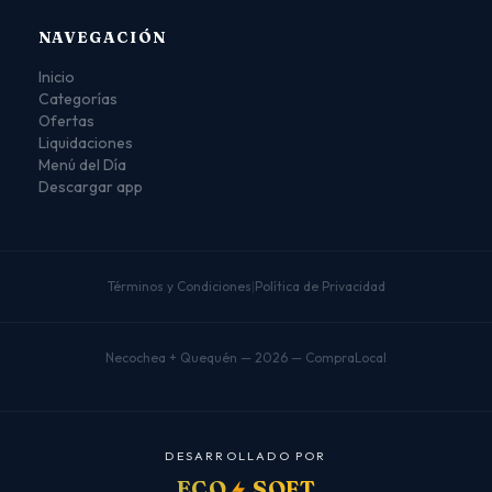
NAVEGACIÓN
Inicio
Categorías
Ofertas
Liquidaciones
Menú del Día
Descargar app
Términos y Condiciones
|
Política de Privacidad
Necochea + Quequén — 2026 — CompraLocal
D
E
S
A
R
R
O
L
L
A
D
O
P
O
R
ECO
SOFT