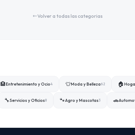
Volver a todas las categorias
🏨
👕
🏠
Entretenimiento y Ocio
Moda y Belleza
Hogar
4
62
🔧
🐾
🚗
Servicios y Oficios
Agro y Mascotas
Automo
8
3