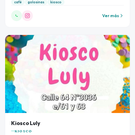
café
golosinas
kiosco
Ver más
Kiosco Luly
KIOSCO