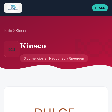
App

Inicio
Kiosco
Kiosco
🍬
3 comercios en Necochea y Quequen