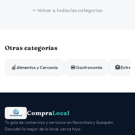
Volver a todas las categorias
Otras categorias
🍎
🍔
🏨
Alimentos y Cercanía
Gastronomía
Entrete
Compra
Local
Tu guía de comercios y servicios en Necochea y Quequén.
Descubrí lo mejor de lo local, cerca tuyo.