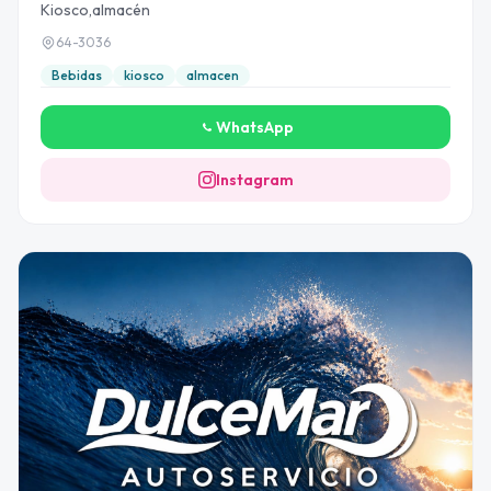
Kiosco,almacén
64-3036
Bebidas
kiosco
almacen
WhatsApp
Instagram