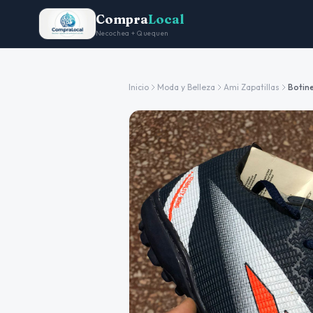
Compra
Local
Necochea + Quequen
Inicio
Moda y Belleza
Ami Zapatillas
Botin