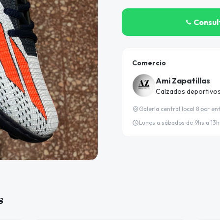
Consul
Comercio
Ami Zapatillas
Calzados deportivos 
Galería central local 8 por en
Lunes a sábados de 9hs a 13hs
s