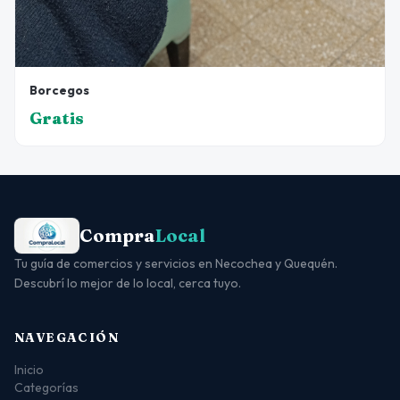
Borcegos
Gratis
Compra
Local
Tu guía de comercios y servicios en Necochea y Quequén.
Descubrí lo mejor de lo local, cerca tuyo.
NAVEGACIÓN
Inicio
Categorías