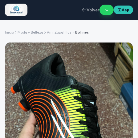
Volver
App
Inicio
Moda y Belleza
Ami Zapatillas
Botines