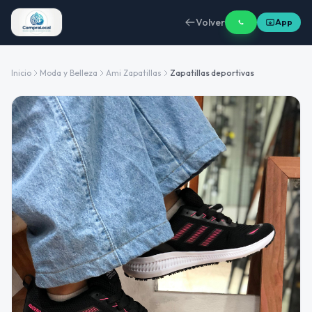
Volver
App
Inicio
Moda y Belleza
Ami Zapatillas
Zapatillas deportivas