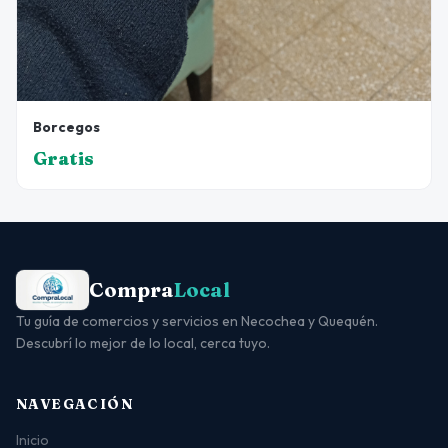
Borcegos
Gratis
Compra
Local
Tu guía de comercios y servicios en Necochea y Quequén.
Descubrí lo mejor de lo local, cerca tuyo.
NAVEGACIÓN
Inicio