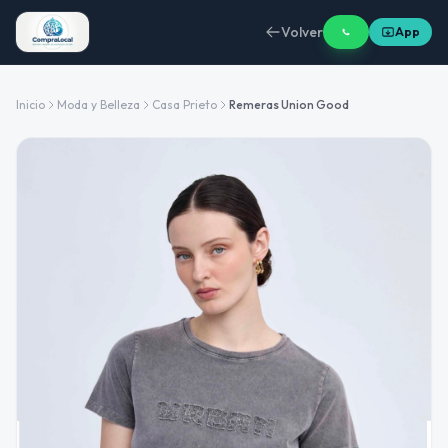
Volver
App
Inicio
Moda y Belleza
Casa Prieto
Remeras Union Good