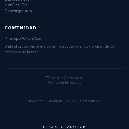
Menú del Día
Descargar app
COMUNIDAD
Grupo WhatsApp
Unite al grupo y enterate de las novedades, ofertas y promos de los
comercios de la zona.
Términos y Condiciones
Política de Privacidad
Necochea + Quequén — 2026 — CompraLocal
D
E
S
A
R
R
O
L
L
A
D
O
P
O
R