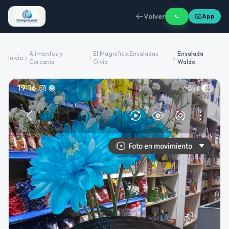
Volver
App
Alimentos y
El Magnifico.Ensaladas
Ensalada
Inicio
Cercanía
Oivia
Waldo