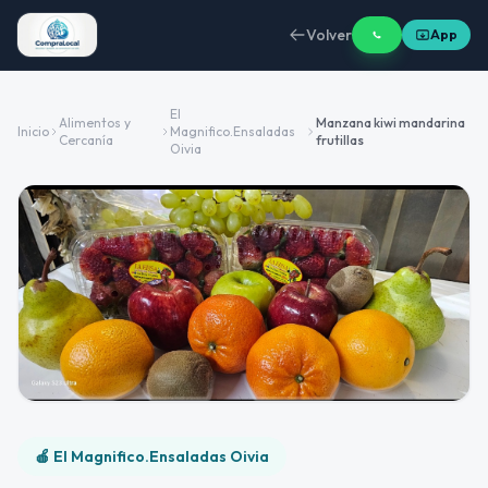
Volver
App
El
Alimentos y
Manzana kiwi mandarina
Inicio
Magnifico.Ensaladas
Cercanía
frutillas
Oivia
🍎 El Magnifico.Ensaladas Oivia