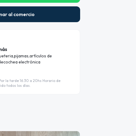
mar al comercio
 más
ueteria,pijamas,artículos de
Necochea electrónica
or la tarde 16.30 a 20hs Horario de
do todos los días.