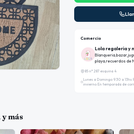
Lla
Comercio
Lola regaleria y
Blanqueria,bazar,jug
playa,recuerdos de 
85 n° 287 esquina 4
Lunes a Domingo 9.30 a 13hs P
invierno En temporada de corri
a y más