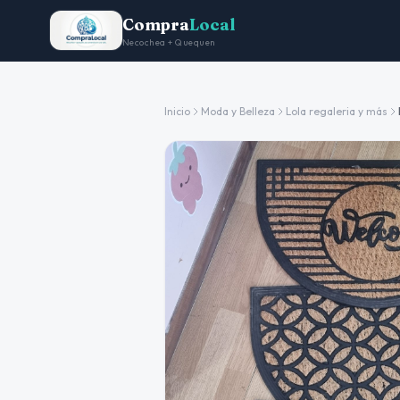
Compra
Local
Necochea + Quequen
Inicio
Moda y Belleza
Lola regaleria y más