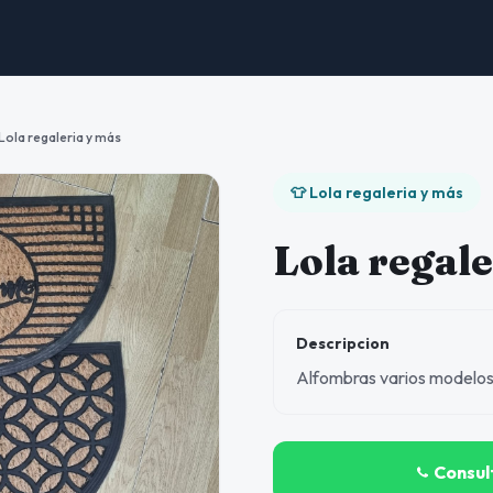
Lola regaleria y más
👕 Lola regaleria y más
Lola regale
Descripcion
Alfombras varios modelos
Consul