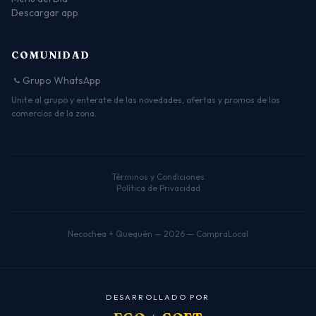
Descargar app
COMUNIDAD
Grupo WhatsApp
Unite al grupo y enterate de las novedades, ofertas y promos de los
comercios de la zona.
Términos y Condiciones
Política de Privacidad
Necochea + Quequén — 2026 — CompraLocal
D
E
S
A
R
R
O
L
L
A
D
O
P
O
R