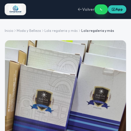
Volver
App
Inicio
Moda y Belleza
Lola regaleria y más
Lola regaleria y más