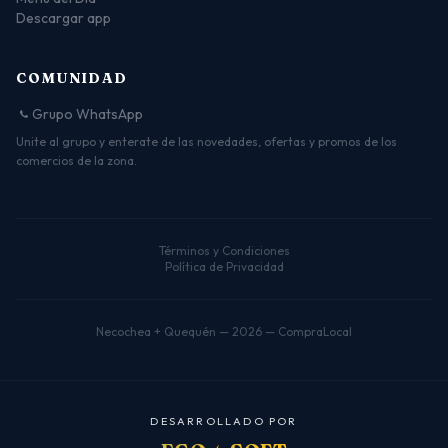
Descargar app
COMUNIDAD
Grupo WhatsApp
Unite al grupo y enterate de las novedades, ofertas y promos de los
comercios de la zona.
Términos y Condiciones
Política de Privacidad
Necochea + Quequén — 2026 — CompraLocal
D
E
S
A
R
R
O
L
L
A
D
O
P
O
R