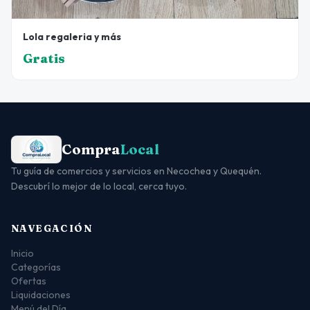
Lola regaleria y más
Gratis
Compra
Local
Tu guía de comercios y servicios en Necochea y Quequén.
Descubrí lo mejor de lo local, cerca tuyo.
NAVEGACIÓN
Inicio
Categorías
Ofertas
Liquidaciones
Menú del Día