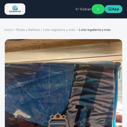
Volver
App
Inicio
Moda y Belleza
Lola regaleria y más
Lola regaleria y más