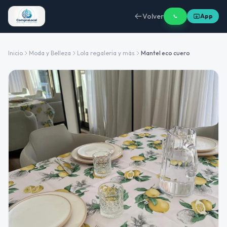
Volver
App
Inicio
Moda y Belleza
Lola regaleria y más
Mantel eco cuero