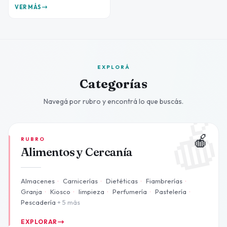
VER MÁS
EXPLORÁ
Categorías
Navegá por rubro y encontrá lo que buscás.

🍎
RUBRO
Alimentos y Cercanía
Almacenes
·
Carnicerías
·
Dietéticas
·
Fiambrerías
·
Granja
·
Kiosco
·
limpieza
·
Perfumería
·
Pastelería
·
Pescadería
+ 5 más
EXPLORAR