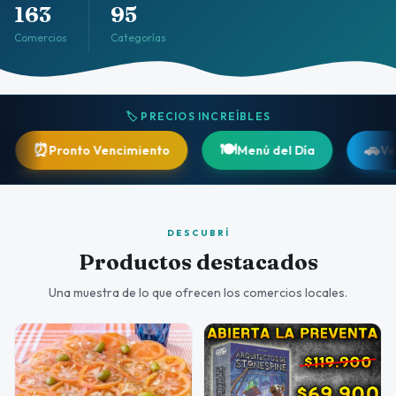
163
95
Comercios
Categorías
🏷️ PRECIOS INCREÍBLES
🍽️
🚗
nto Vencimiento
Menú del Día
Vehículos
DESCUBRÍ
Productos destacados
Una muestra de lo que ofrecen los comercios locales.