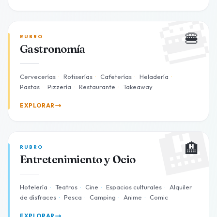

🍔
RUBRO
Gastronomía
Cervecerías
·
Rotiserías
·
Cafeterías
·
Heladería
·
Pastas
·
Pizzería
·
Restaurante
·
Takeaway
EXPLORAR

🏨
RUBRO
Entretenimiento y Ocio
Hotelería
·
Teatros
·
Cine
·
Espacios culturales
·
Alquiler
de disfraces
·
Pesca
·
Camping
·
Anime
·
Comic
EXPLORAR