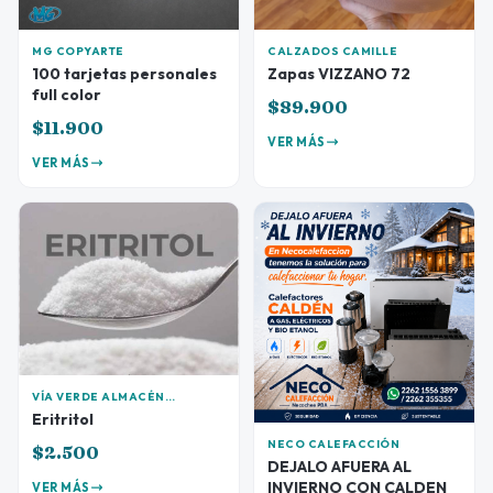
MG COPYARTE
CALZADOS CAMILLE
100 tarjetas personales
Zapas VIZZANO 72
full color
$89.900
$11.900
VER MÁS
VER MÁS
VÍA VERDE ALMACÉN
SALUDABLE
Eritritol
NECO CALEFACCIÓN
$2.500
DEJALO AFUERA AL
INVIERNO CON CALDEN
VER MÁS