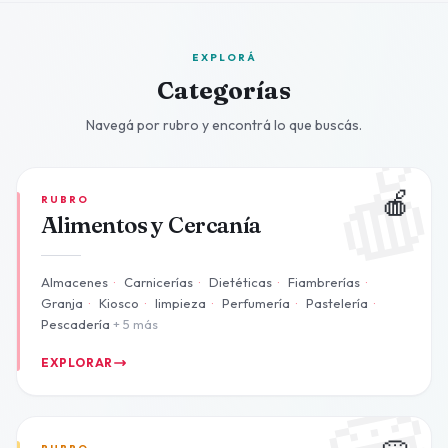
EXPLORÁ
Categorías
Navegá por rubro y encontrá lo que buscás.

🍎
RUBRO
Alimentos y Cercanía
Almacenes
·
Carnicerías
·
Dietéticas
·
Fiambrerías
·
Granja
·
Kiosco
·
limpieza
·
Perfumería
·
Pastelería
·
Pescadería
+ 5 más
EXPLORAR