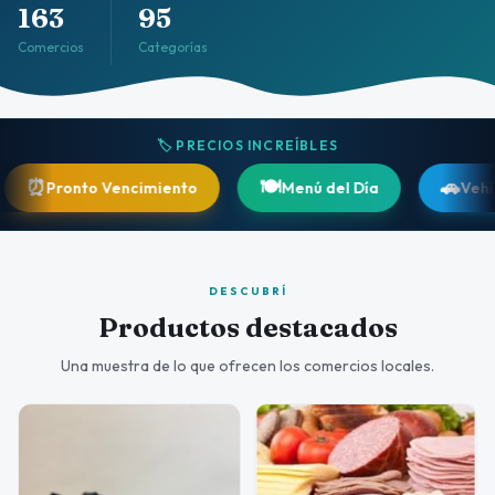
163
95
Comercios
Categorías
🏷️ PRECIOS INCREÍBLES
🍽️
🚗
onto Vencimiento
Menú del Día
Vehículos
DESCUBRÍ
Productos destacados
Una muestra de lo que ofrecen los comercios locales.