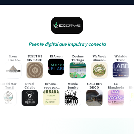
Puente digital que impulsa y conecta
Stone
SUELTOS
El Arcon
Decime
Vía Verde
Walabba
House
SIN TACC
Tortuga
Almacén
Tecno
Co
Revestimientos
Saludable
Luz del Mar
Ritual
Urbana -
Mundo
CASA REY
La
- Textil
Criollo
ropa para
Sumito
DECO
Biancheria
tu casa