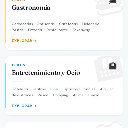

🍔
RUBRO
Gastronomía
Cervecerías
·
Rotiserías
·
Cafeterías
·
Heladería
·
Pastas
·
Pizzería
·
Restaurante
·
Takeaway
EXPLORAR

🏨
RUBRO
Entretenimiento y Ocio
Hotelería
·
Teatros
·
Cine
·
Espacios culturales
·
Alquiler
de disfraces
·
Pesca
·
Camping
·
Anime
·
Comic
EXPLORAR