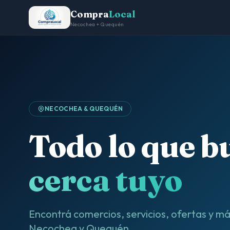
Compra
Local
Necochea + Quequén
NECOCHEA & QUEQUÉN
Todo lo que b
cerca tuyo
Encontrá comercios, servicios, ofertas y m
Necochea y Quequén.