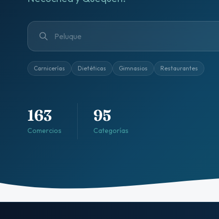
Carnicerías
Dietéticas
Gimnasios
Restaurantes
163
95
Comercios
Categorías