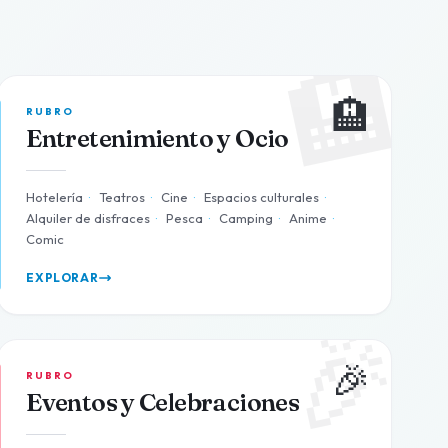
🏨
🏨
RUBRO
Entretenimiento y Ocio
Hotelería
·
Teatros
·
Cine
·
Espacios culturales
·
Alquiler de disfraces
·
Pesca
·
Camping
·
Anime
·
Comic
EXPLORAR
🎉
🎉
RUBRO
Eventos y Celebraciones