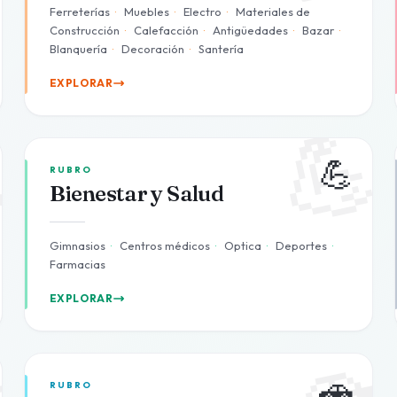
Ferreterías
·
Muebles
·
Electro
·
Materiales de
Construcción
·
Calefacción
·
Antigüedades
·
Bazar
·
Blanquería
·
Decoración
·
Santería
EXPLORAR

💪
💪
RUBRO
Bienestar y Salud
Gimnasios
·
Centros médicos
·
Optica
·
Deportes
·
Farmacias
EXPLORAR

🚗
🚗
RUBRO