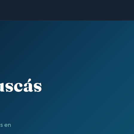
uscás
ás en