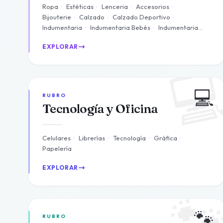
Ropa
·
Estéticas
·
Lenceria
·
Accesorios
·
Bijouterie
·
Calzado
·
Calzado Deportivo
·
Indumentaria
·
Indumentaria Bebés
·
Indumentaria
Femenina
+ 7 más
EXPLORAR

💻
RUBRO
Tecnología y Oficina
Celulares
·
Librerías
·
Tecnología
·
Gráfica
·
Papelería
EXPLORAR

🐾
RUBRO