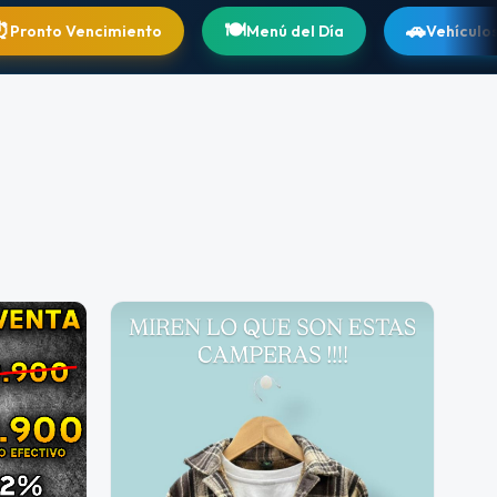
🍽️
🚗
cimiento
Menú del Día
Vehículos