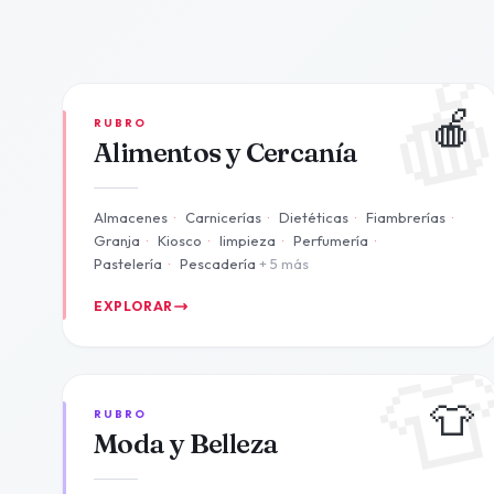

🍎
RUBRO
Alimentos y Cercanía
Almacenes
·
Carnicerías
·
Dietéticas
·
Fiambrerías
·
Granja
·
Kiosco
·
limpieza
·
Perfumería
·
Pastelería
·
Pescadería
+ 5 más
EXPLORAR

👕
RUBRO
Moda y Belleza