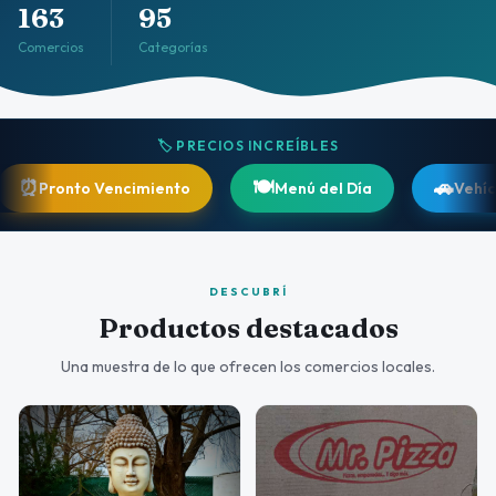
163
95
Comercios
Categorías
🏷️ PRECIOS INCREÍBLES
🍽️
🚗
nto Vencimiento
Menú del Día
Vehículos
DESCUBRÍ
Productos destacados
Una muestra de lo que ofrecen los comercios locales.