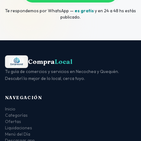
Te respondemos por WhatsApp —
es gratis
y en 24 a 48 hs estás
publicado.
Compra
Local
Tu guía de comercios y servicios en Necochea y Quequén.
Descubrí lo mejor de lo local, cerca tuyo.
NAVEGACIÓN
Inicio
Categorías
Ofertas
Liquidaciones
Menú del Día
Descargar app