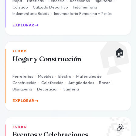
Ropa
·
Estéticas
·
Lenceria
·
Accesorios
·
Bijouterie
·
Calzado
·
Calzado Deportivo
·
Indumentaria
·
Indumentaria Bebés
·
Indumentaria Femenina
+ 7 más
EXPLORAR

🏠
RUBRO
Hogar y Construcción
Ferreterías
·
Muebles
·
Electro
·
Materiales de
Construcción
·
Calefacción
·
Antigüedades
·
Bazar
·
Blanquería
·
Decoración
·
Santería
EXPLORAR

🎉
RUBRO
Eventos y Celebraciones