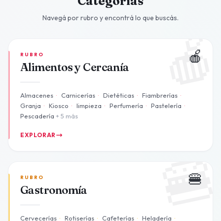
Categorías
Navegá por rubro y encontrá lo que buscás.

🍎
RUBRO
Alimentos y Cercanía
Almacenes
·
Carnicerías
·
Dietéticas
·
Fiambrerías
·
Granja
·
Kiosco
·
limpieza
·
Perfumería
·
Pastelería
·
Pescadería
+ 5 más
EXPLORAR

🍔
RUBRO
Gastronomía
Cervecerías
·
Rotiserías
·
Cafeterías
·
Heladería
·