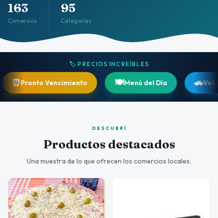
163
95
Comercios
Categorías
🏷️ PRECIOS INCREÍBLES
🍽️
🚗
onto Vencimiento
Menú del Día
Vehículos
DESCUBRÍ
Productos destacados
Una muestra de lo que ofrecen los comercios locales.