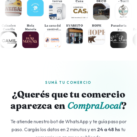
torres
Casa
DECO
- Textil
Mo
Calzados
Hola
La casa del
EVARISTO
HOPE
Panaderia
Camille
Manola
control
y
remoto
Confitería
La Paz
SUMÁ TU COMERCIO
¿Querés que tu comercio
aparezca en
CompraLocal
?
Te atiende nuestro bot de WhatsApp y te guía paso por
paso. Cargás los datos en 2 minutos y en
24 a 48 hs
tu