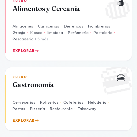

🍎
RUBRO
Alimentos y Cercanía
Almacenes
·
Carnicerías
·
Dietéticas
·
Fiambrerías
·
Granja
·
Kiosco
·
limpieza
·
Perfumería
·
Pastelería
·
Pescadería
+ 5 más
EXPLORAR

🍔
RUBRO
Gastronomía
Cervecerías
·
Rotiserías
·
Cafeterías
·
Heladería
·
Pastas
·
Pizzería
·
Restaurante
·
Takeaway
EXPLORAR